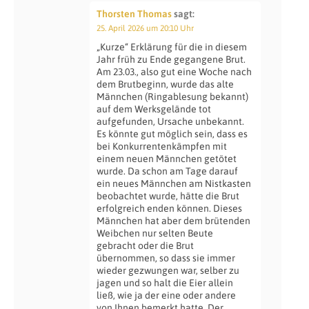
Thorsten Thomas
sagt:
25. April 2026 um 20:10 Uhr
„Kurze“ Erklärung für die in diesem
Jahr früh zu Ende gegangene Brut.
Am 23.03., also gut eine Woche nach
dem Brutbeginn, wurde das alte
Männchen (Ringablesung bekannt)
auf dem Werksgelände tot
aufgefunden, Ursache unbekannt.
Es könnte gut möglich sein, dass es
bei Konkurrentenkämpfen mit
einem neuen Männchen getötet
wurde. Da schon am Tage darauf
ein neues Männchen am Nistkasten
beobachtet wurde, hätte die Brut
erfolgreich enden können. Dieses
Männchen hat aber dem brütenden
Weibchen nur selten Beute
gebracht oder die Brut
übernommen, so dass sie immer
wieder gezwungen war, selber zu
jagen und so halt die Eier allein
ließ, wie ja der eine oder andere
von Ihnen bemerkt hatte. Der