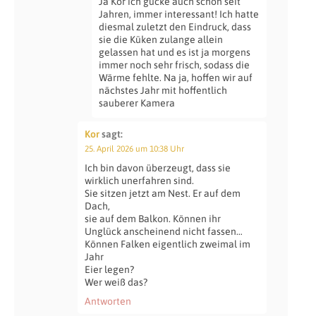
Ja Kor ich gucke auch schon seit
Jahren, immer interessant! Ich hatte
diesmal zuletzt den Eindruck, dass
sie die Küken zulange allein
gelassen hat und es ist ja morgens
immer noch sehr frisch, sodass die
Wärme fehlte. Na ja, hoffen wir auf
nächstes Jahr mit hoffentlich
sauberer Kamera
Kor
sagt:
25. April 2026 um 10:38 Uhr
Ich bin davon überzeugt, dass sie
wirklich unerfahren sind.
Sie sitzen jetzt am Nest. Er auf dem
Dach,
sie auf dem Balkon. Können ihr
Unglück anscheinend nicht fassen…
Können Falken eigentlich zweimal im
Jahr
Eier legen?
Wer weiß das?
Antworten