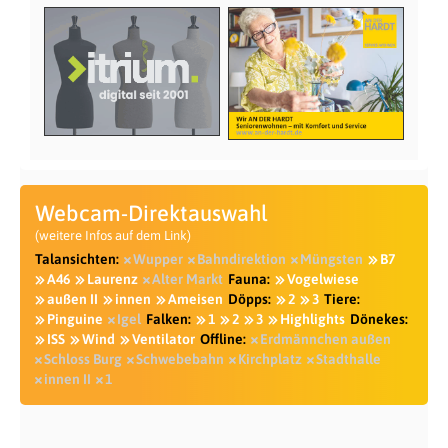
Webcam-Direktauswahl
(weitere Infos auf dem Link)
Talansichten:
Wupper
Bahndirektion
Müngsten
B7
A46
Laurenz
Alter Markt
Fauna:
Vogelwiese
außen II
innen
Ameisen
Döpps:
2
3
Tiere:
Pinguine
Igel
Falken:
1
2
3
Highlights
Dönekes:
ISS
Wind
Ventilator
Offline:
Erdmännchen außen
Schloss Burg
Schwebebahn
Kirchplatz
Stadthalle
innen II
1