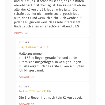
und brütet , es ist schön zu sehen, das die Briten
obwohl der Horst dreckig ist . bin gespannt ob sie
alle vier Küken groß kriegen wäre ja schön.
schafe das hier nicht mehr soviel geschrieben
wird, den Grund weiß ich nicht ….ich werde auf
jeden Fall gucken weil ich es sehr interessant
finde…euch allen einen schönen Abend ….LG
Antworten
Kor
sagt:
9. April 2026 um 14:18 Uhr
Hallo zusammen,
die 4 ? Eier liegen gerade frei und beide
Eltern sind ausgeflogen. In wenigen Tagen
müsste eigentlich das erste Küken schlüpfen .
Ich bin gespannt.
Antworten
Kor
sagt:
14. April 2026 um 17:11 Uhr
Die Eier liegen frei, noch kein Küken dabei…
Antworten