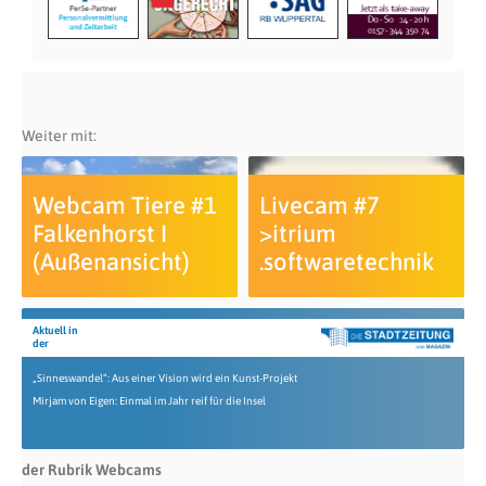
Weiter mit:
Webcam Tiere #1
Livecam #7
Falkenhorst I
>itrium
(Außenansicht)
.softwaretechnik
Aktuell in
der
„Sinneswandel“: Aus einer Vision wird ein Kunst-Projekt
Mirjam von Eigen: Einmal im Jahr reif für die Insel
der Rubrik Webcams