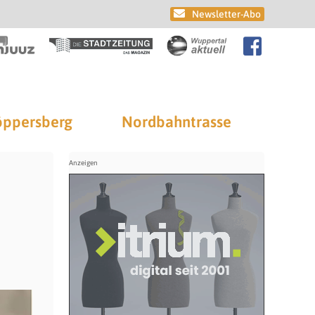
Newsletter-Abo
ppersberg
Nordbahntrasse
e