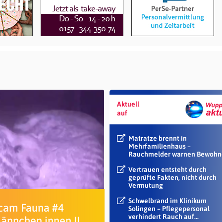
Aktuell
auf
Matratze brennt in
Mehrfamilienhaus –
Rauchmelder warnen Bewohn
Vertrauen entsteht durch
geprüfte Fakten, nicht durch
Vermutung
Schwelbrand im Klinikum
am Fauna #4
Solingen – Pflegepersonal
verhindert Rauch auf...
ännchen innen II