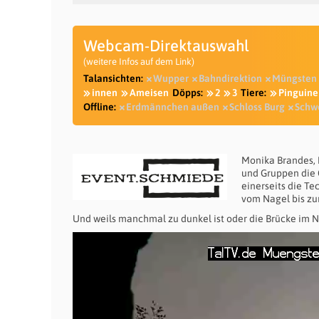
Webcam-Direktauswahl
(weitere Infos auf dem Link)
Talansichten:
Wupper
Bahndirektion
Müngsten
innen
Ameisen
Döpps:
2
3
Tiere:
Pinguine
Offline:
Erdmännchen außen
Schloss Burg
Schw
Monika Brandes, 
und Gruppen die 
einerseits die Te
vom Nagel bis zur
Und weils manchmal zu dunkel ist oder die Brücke im Neb