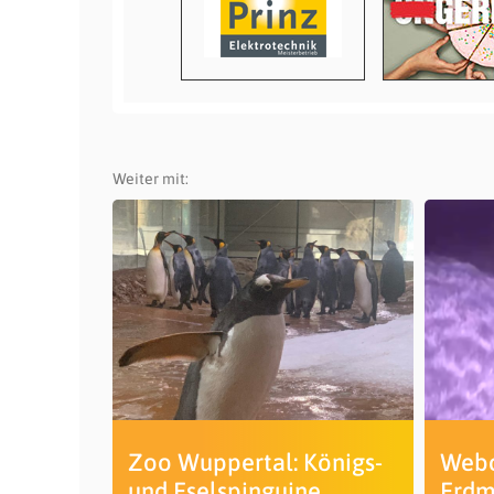
Weiter mit:
Zoo Wuppertal: Königs-
Webc
und Eselspinguine
Erdm