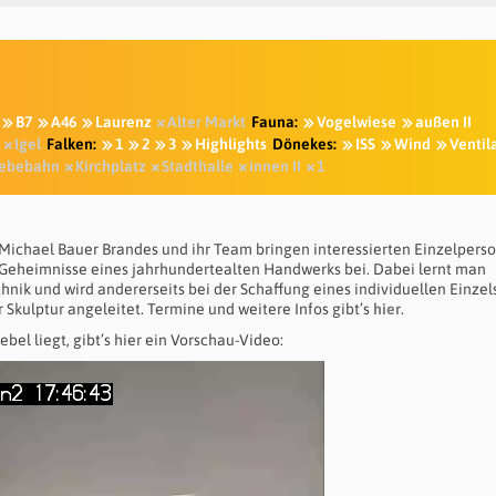
B7
A46
Laurenz
Alter Markt
Fauna:
Vogelwiese
außen II
Igel
Falken:
1
2
3
Highlights
Dönekes:
ISS
Wind
Ventil
ebebahn
Kirchplatz
Stadthalle
innen II
1
Michael Bauer Brandes und ihr Team bringen interessierten Einzelpers
Geheimnisse eines jahrhundertealten Handwerks bei. Dabei lernt man
chnik und wird andererseits bei der Schaffung eines individuellen Einzel
 Skulptur angeleitet. Termine und weitere Infos gibt’s
hier
.
el liegt, gibt’s hier ein Vorschau-Video: