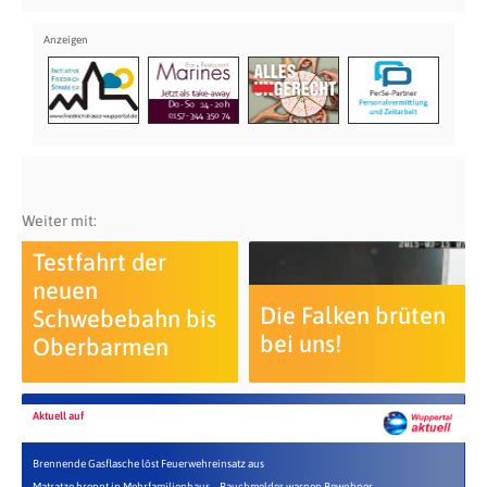
Weiter mit:
Testfahrt der
neuen
Die Falken brüten
Schwebebahn bis
bei uns!
Oberbarmen
Aktuell auf
Brennende Gasflasche löst Feuerwehreinsatz aus
Matratze brennt in Mehrfamilienhaus – Rauchmelder warnen Bewohner