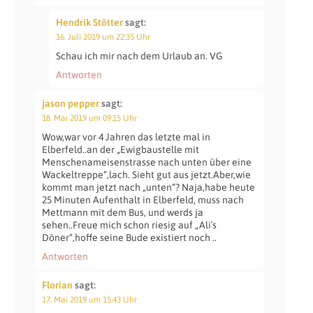
Hendrik Stötter
sagt:
16. Juli 2019 um 22:35 Uhr
Schau ich mir nach dem Urlaub an. VG
Antworten
jason pepper
sagt:
18. Mai 2019 um 09:15 Uhr
Wow,war vor 4 Jahren das letzte mal in
Elberfeld..an der „Ewigbaustelle mit
Menschenameisenstrasse nach unten über eine
Wackeltreppe“,lach. Sieht gut aus jetzt.Aber,wie
kommt man jetzt nach „unten“? Naja,habe heute
25 Minuten Aufenthalt in Elberfeld, muss nach
Mettmann mit dem Bus, und werds ja
sehen..Freue mich schon riesig auf „Ali`s
Döner“,hoffe seine Bude existiert noch ..
Antworten
Florian
sagt:
17. Mai 2019 um 15:43 Uhr