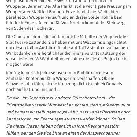
Wir präsentieren die erste Webcam am “Alten Markt” in
Wuppertal Barmen. Der Alte Markt ist die wichtigste Kreuzung im
Wuppertaler Stadtteil Barmen. Er verbindet die B7, die hier
parallel zur Wupper verläuft und an dieser Stelle Höhne bzw.
Friedrich-Engels-Allee heißt. Von Norden kommt der Steinweg,
von Süden das Fischertal.
Die Cam kam durch die umfangreiche Mithilfe der
Wuppertaler
Stadtwerke
zustande. Sie haben mit uns Webcams eingerichtet,
um diesen tollen Ausblick für alle auf TalTV sichtbar zu machen.
Wir bedanken uns herzlich für die intensive Unterstützung der
verschiedenen
WSW
-Abteilungen, ohne die dieses Projekt nicht
möglich wäre!
Künftig kann sich jeder selbst seinen Einblick an diesem
zentralen Knotenpunkt in Wuppertal verschaffen. Ob die
Schwebebahn fährt, ob die Kreuzung dicht ist, ob McDonalds
noch auf hat, und und und …
Da wir – im Gegensatz zu anderen Seitenbetreibern – die
Privatsphäre unserer Mitmenschen achten, sind die Standpunkte
und Kameraeinstellungen so gewählt, dass weder Personen noch
Kennzeichen von Fahrzeugen erkannt werden können. Sollten
Sie hierzu Fragen haben oder sich in Ihren Rechten gestört
fühlen, wenden Sie sich bitte an einen der Ansprechpartner.