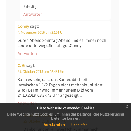
Erledigt
Antworten
Conny
sagt:
4. November 2018 um 22:34 Uhr
Guten Abend Sonntag Abend und es immer noch
Leute unterwegs.Schlaft gut.Conny
Antworten
C. G.
sagt:
25. Oktober 2018 um 16:45 Uhr
Kann es sein, dass das Kamerabild seit
inzwischen 1 1/2 Tagen nicht mehr aktualisiert
wird? Bei mir wird immer nur ein Bild vom
24.10.2018, 03:27:42 Uhr angezeigt …
Antworten
x
Diese Webseite verwendet Cookies
Diese Website nutzt Cookies, um Ihnen das bestmögliche Nutzererlebnis
Hendrik Stötter
sagt:
bieten zu können.
25. Oktober 2018 um 17:44 Uhr
Verstanden
Mehr Infos
Danke für den Hinweis! Ich kümmer mich