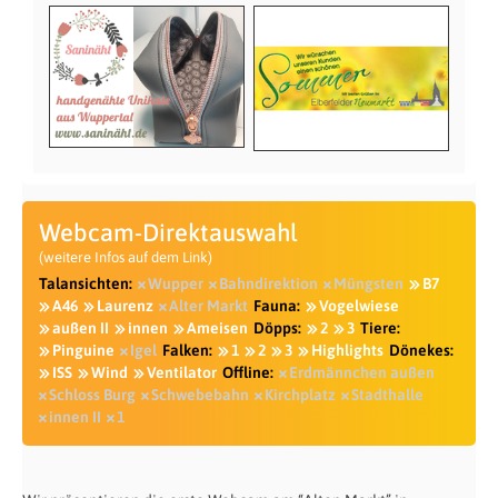
Webcam-Direktauswahl
(weitere Infos auf dem Link)
Talansichten:
Wupper
Bahndirektion
Müngsten
B7
A46
Laurenz
Alter Markt
Fauna:
Vogelwiese
außen II
innen
Ameisen
Döpps:
2
3
Tiere:
Pinguine
Igel
Falken:
1
2
3
Highlights
Dönekes:
ISS
Wind
Ventilator
Offline:
Erdmännchen außen
Schloss Burg
Schwebebahn
Kirchplatz
Stadthalle
innen II
1