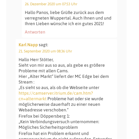
26. Dezember 2020 um 07:53 Uhr
Hallo Panos, liebe Grüße zurück aus dem
verregneten Wuppertal. Auch Ihnen und und
Ihren Lieben wünsche ich ein gutes 2021!
Antworten
Karl Napp
sagt:
21. September 2020 um 08:36 Uhr
Hallo Herr Stötter,
Sieht von mir aus so aus, als gebe es größere
Probleme mit allen Cams.
Hier „Alter Markt“ liefert der MC Edge bei dem
Stream :
„Es sieht so aus, als ob die Webseite unter
https://camserver.itrium.de/cam.htm?
cn=altermarkt
Probleme hat oder sie wurde
möglicherweise dauerhaft zu einer neuen
Webadresse verschoben.“
Firefox bei Döppersberg 1:
„Kein Verbindungsversuch unternommen:
Mögliches Sicherheitsproblem
Firefox hat ein Problem erkannt und
camserver.itrium.de nicht aufgerufen. Entweder