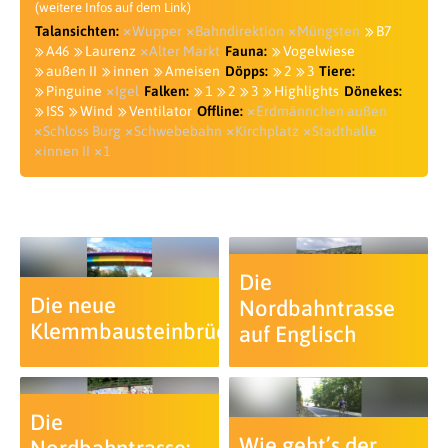
(weitere Infos auf dem Link)
Talansichten:
Wupper
Bahndirektion
Müngsten
B7
A46
Laurenz
Alter Markt
Fauna:
Vogelwiese
außen II
innen
Ameisen
Döpps:
2
3
Tiere:
Pinguine
Igel
Falken:
1
2
3
Highlights
Dönekes:
ISS
Wind
Ventilator
Offline:
Erdmännchen außen
Schloss Burg
Schwebebahn
Kirchplatz
Stadthalle
innen II
1
Die
Die neue
Nordbahntrasse
Klemmbausteinbrücke
auf Englisch
Die
Wie geht’s der