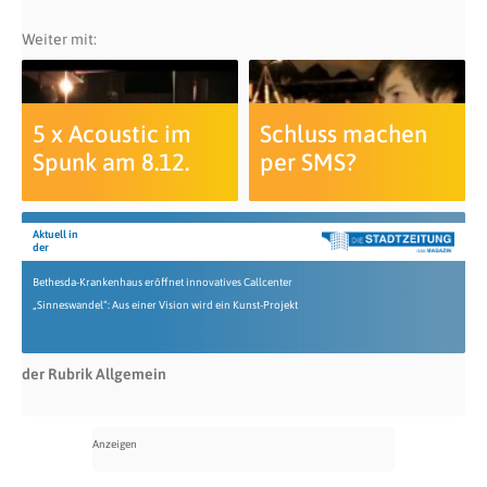
Weiter mit:
5 x Acoustic im
Schluss machen
Spunk am 8.12.
per SMS?
Aktuell in
der
Bethesda-Krankenhaus eröffnet innovatives Callcenter
„Sinneswandel“: Aus einer Vision wird ein Kunst-Projekt
der Rubrik Allgemein