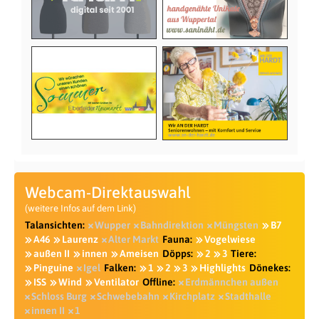
Webcam-Direktauswahl
(weitere Infos auf dem Link)
Talansichten:
Wupper
Bahndirektion
Müngsten
B7
A46
Laurenz
Alter Markt
Fauna:
Vogelwiese
außen II
innen
Ameisen
Döpps:
2
3
Tiere:
Pinguine
Igel
Falken:
1
2
3
Highlights
Dönekes:
ISS
Wind
Ventilator
Offline:
Erdmännchen außen
Schloss Burg
Schwebebahn
Kirchplatz
Stadthalle
innen II
1