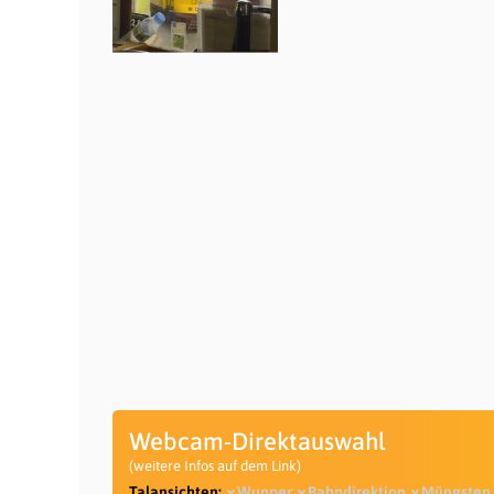
Webcam-Direktauswahl
(weitere Infos auf dem Link)
Talansichten:
Wupper
Bahndirektion
Müngsten