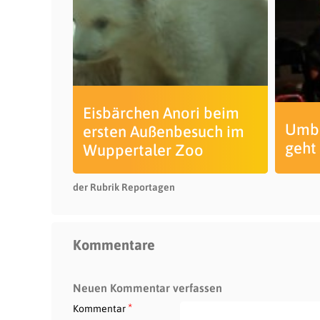
Eisbärchen Anori beim
Umba
ersten Außenbesuch im
geht
Wuppertaler Zoo
der Rubrik Reportagen
Kommentare
Neuen Kommentar verfassen
*
Kommentar