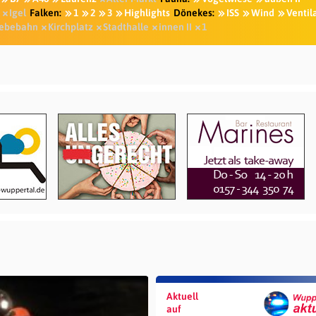
Igel
Falken:
1
2
3
Highlights
Dönekes:
ISS
Wind
Ventil
ebebahn
Kirchplatz
Stadthalle
innen II
1
Aktuell
auf