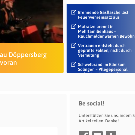
Brennende Gasflasche löst
Feuerwehreinsatz aus
Matratze brennt in
Mehrfamilienhaus –
Rauchmelder warnen Bewohn
Vertrauen entsteht durch
geprüfte Fakten, nicht durch
u Döppersberg
Vermutung
 voran
Schwelbrand im Klinikum
Solingen – Pflegepersonal
verhindert Rauch auf...
Be social!
Unterstützen Sie uns, indem S
Artikel teilen. Danke!