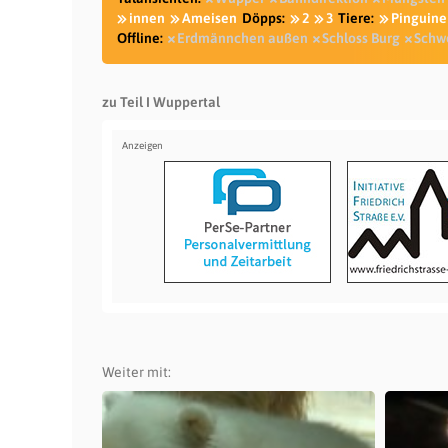
innen
Ameisen
Döpps:
2
3
Tiere:
Pinguine
Offline:
Erdmännchen außen
Schloss Burg
Schw
zu Teil I Wuppertal
Weiter mit: