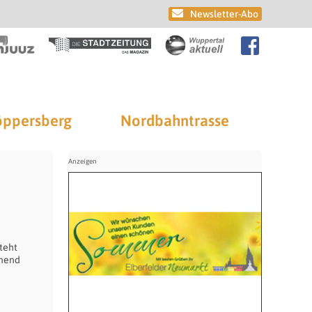
Newsletter-Abo
ppersberg
Nordbahntrasse
teht
nnend