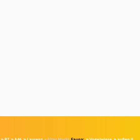
B7
A46
Laurenz
Alter Markt
Fauna:
Vogelwiese
außen II