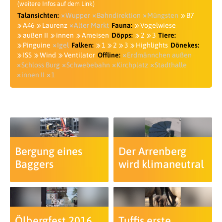
(weitere Infos auf dem Link)
Talansichten:
Wupper
Bahndirektion
Müngsten
B7
A46
Laurenz
Alter Markt
Fauna:
Vogelwiese
außen II
innen
Ameisen
Döpps:
2
3
Tiere:
Pinguine
Igel
Falken:
1
2
3
Highlights
Dönekes:
ISS
Wind
Ventilator
Offline:
Erdmännchen außen
Schloss Burg
Schwebebahn
Kirchplatz
Stadthalle
innen II
1
Bergung eines
Der Arrenberg
Baggers
wird klimaneutral
Ölbergfest 2016
Tuffis erste