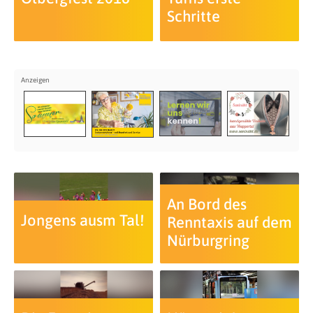
Schritte
An Bord des
Jongens ausm Tal!
Renntaxis auf dem
Nürburgring