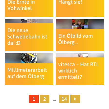
Die Ernte in
Hängt sie!
Vohwinkel
Die neue
Ein Ölbild vom
Schwebebahn ist
Ölberg…
da! :D
vitesca – Hat RTL
Millimeterarbeit
wirklich
auf dem Ölberg
ermittelt?
1
2
…
14