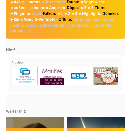
A46
Laurenz
Alter Markt
Fauna:
Vogelwiese
außen II
innen
Ameisen
Döpps:
2
3
Tiere:
Pinguine
Igel
Falken:
1
2
3
Highlights
Dönekes:
ISS
Wind
Ventilator
Offline:
Erdmännchen außen
Schloss Burg
Schwebebahn
Kirchplatz
Stadthalle
innen II
1
Hier!
Weiter mit: