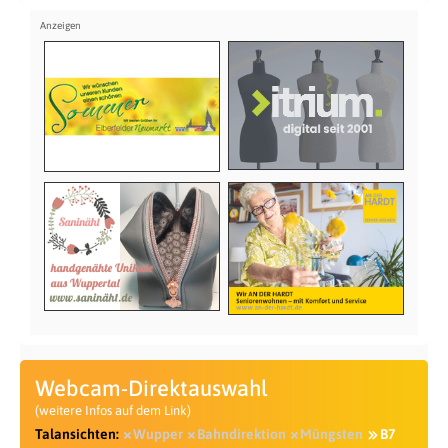
Webcam-Direktauswahl
(weitere Infos auf dem Link)
Talansichten:
Wupper
Bahndirektion
Müngsten
B7