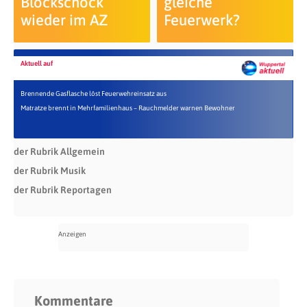
Blockschock
gleiche
wieder im AZ
Feuerwerk?
Aktuell auf
Brennende Gasflasche löst Feuerwehreinsatz aus
Matratze brennt in Mehrfamilienhaus – Rauchmelder warnen Bewohner
der Rubrik Allgemein
der Rubrik Musik
der Rubrik Reportagen
Kommentare