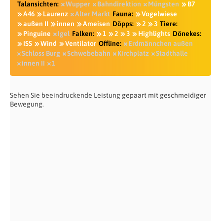
Talansichten:
Wupper
Bahndirektion
Müngsten
B7
A46
Laurenz
Alter Markt
Fauna:
Vogelwiese
außen II
innen
Ameisen
Döpps:
2
3
Tiere:
Pinguine
Igel
Falken:
1
2
3
Highlights
Dönekes:
ISS
Wind
Ventilator
Offline:
Erdmännchen außen
Schloss Burg
Schwebebahn
Kirchplatz
Stadthalle
innen II
1
Sehen Sie beeindruckende Leistung gepaart mit geschmeidiger
Bewegung.