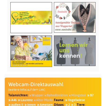
Webcam-Direktauswahl
(weitere Infos auf dem Link)
Talansichten:
Wupper
Bahndirektion
Müngsten
B7
A46
Laurenz
Alter Markt
Fauna:
Vogelwiese
außen II
innen
Ameisen
Döpps:
2
3
Tiere: