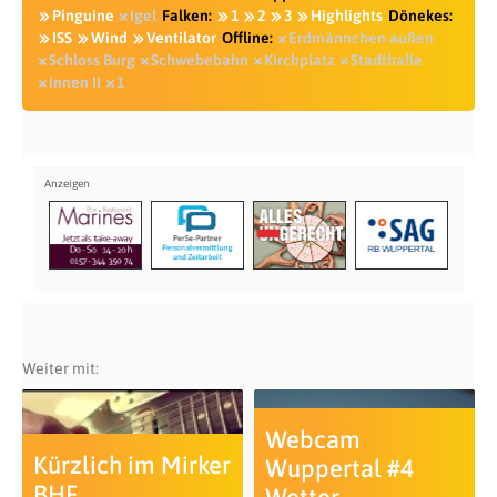
Pinguine
Igel
Falken:
1
2
3
Highlights
Dönekes:
ISS
Wind
Ventilator
Offline:
Erdmännchen außen
Schloss Burg
Schwebebahn
Kirchplatz
Stadthalle
innen II
1
Weiter mit:
Webcam
Kürzlich im Mirker
Wuppertal #4
BHF
Wetter