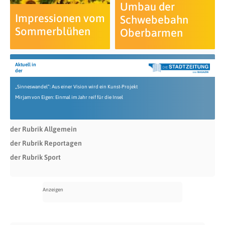
Umbau der
Impressionen vom
Schwebebahn
Sommerblühen
Oberbarmen
Aktuell in
der
„Sinneswandel“: Aus einer Vision wird ein Kunst-Projekt
Mirjam von Eigen: Einmal im Jahr reif für die Insel
der Rubrik Allgemein
der Rubrik Reportagen
der Rubrik Sport