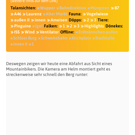
(weitere Infos auf dem Link)
Talansichten:
Wupper
Bahndirektion
Müngsten
B7
A46
Laurenz
Alter Markt
Fauna:
Vogelwiese
außen II
innen
Ameisen
Döpps:
2
3
Tiere:
Pinguine
Igel
Falken:
1
2
3
Highlights
Dönekes:
ISS
Wind
Ventilator
Offline:
Erdmännchen außen
Schloss Burg
Schwebebahn
Kirchplatz
Stadthalle
innen II
1
Deswegen zeigen wir heute eine Abfahrt aus Sicht eines
Mountainbikers. Die Kamera am Helm montiert geht es
streckenweise sehr schnell den Berg runter: