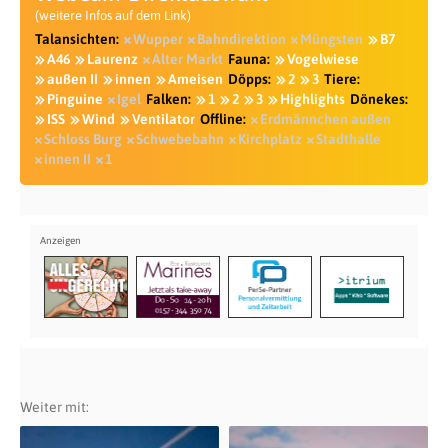
(weitere Infos auf dem Link)
Talansichten:
Wupper
Bahndirektion
Müngsten
B7
A46
Laurenz
Alter Markt
Fauna:
Vogelwiese
außen II
innen
Ameisen
Döpps:
2
3
Tiere:
Pinguine
Igel
Falken:
1
2
3
Highlights
Dönekes:
ISS
Wind
Ventilator
Offline:
Erdmännchen außen
Schloss Burg
Schwebebahn
Kirchplatz
Stadthalle
innen II
1
Weiter mit: