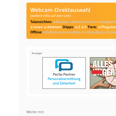
Webcam-Direktauswahl
(weitere Infos auf dem Link)
Talansichten:
Wupper
Bahndirektion
Müngsten
innen
Ameisen
Döpps:
2
3
Tiere:
Pinguine
Offline:
Erdmännchen außen
Schloss Burg
Schw
Weiter mit: