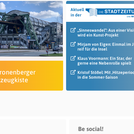
Aktuell
in der
„Sinneswandel“: Aus einer Vis
wird ein Kunst-Projekt
Mirjam von Eigen: Einmal im 
reif für die Insel
Klaus Voormann: Ein Star, der
gerne eine Nebenrolle spielt
Cronenberger
Kristof Stößel: Mit ‚Hitzeperio
in die Sommer-Saison
zeugkiste
Be social!