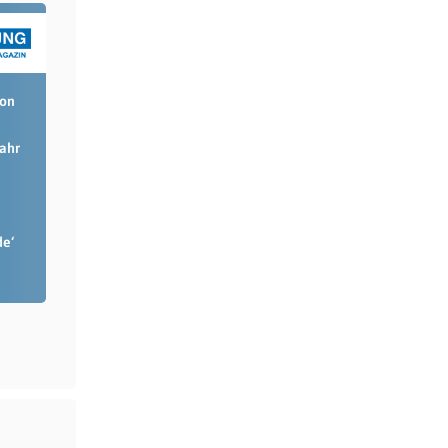
ion
Jahr
de‘