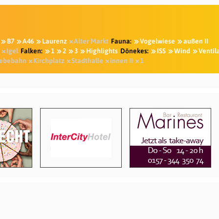
B7
A46
Laurenz
Alter Markt
Fauna:
Vogelwiese
außen II
Igel
Falken:
1
2
3
Highlights
Dönekes:
ISS
Wind
Ventil
ebebahn
Kirchplatz
Stadthalle
innen II
1