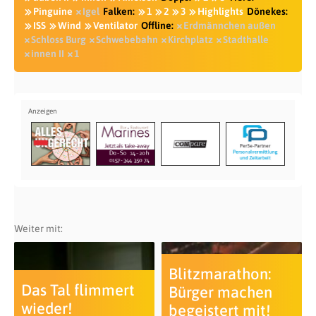
Pinguine
Igel
Falken:
1
2
3
Highlights
Dönekes:
ISS
Wind
Ventilator
Offline:
Erdmännchen außen
Schloss Burg
Schwebebahn
Kirchplatz
Stadthalle
innen II
1
Weiter mit:
Blitzmarathon:
Das Tal flimmert
Bürger machen
wieder!
begeistert mit!