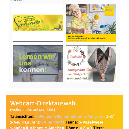
Webcam-Direktauswahl
(weitere Infos auf dem Link)
Talansichten:
Wupper
Bahndirektion
Müngsten
B7
A46
Laurenz
Alter Markt
Fauna:
Vogelwiese
außen II
innen
Ameisen
Döpps:
2
3
Tiere: