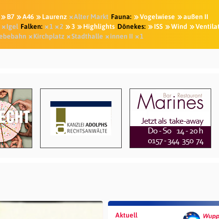
B7
A46
Laurenz
Alter Markt
Fauna:
Vogelwiese
außen II
Igel
Falken:
1
2
3
Highlights
Dönekes:
ISS
Wind
Ventila
ebebahn
Kirchplatz
Stadthalle
innen II
1
Aktuell