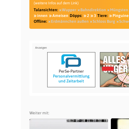
(weitere Infos auf dem Link)
Talansichten:
Wupper
Bahndirektion
Müngsten
innen
Ameisen
Döpps:
2
3
Tiere:
Pinguine
Offline:
Erdmännchen außen
Schloss Burg
Schw
Weiter mit: