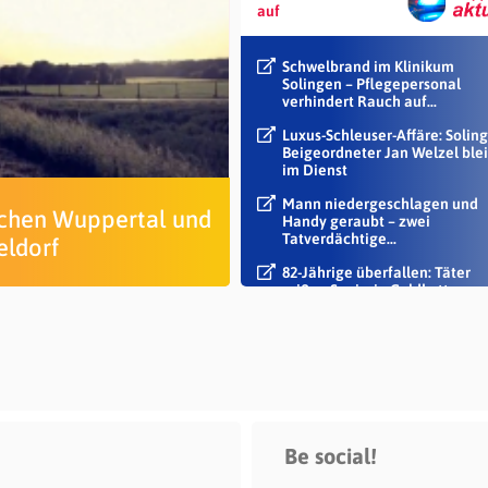
auf
Schwelbrand im Klinikum
Solingen – Pflegepersonal
verhindert Rauch auf...
Luxus-Schleuser-Affäre: Soling
Beigeordneter Jan Welzel blei
im Dienst
Mann niedergeschlagen und
chen Wuppertal und
Handy geraubt – zwei
Tatverdächtige...
eldorf
82-Jährige überfallen: Täter
reißen Seniorin Goldkette vo
Hals
Be social!