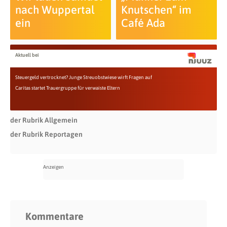
nach Wuppertal
Knutschen“ im
ein
Café Ada
Aktuell bei
Steuergeld vertrocknet? Junge Streuobstwiese wirft Fragen auf
Caritas startet Trauergruppe für verwaiste Eltern
der Rubrik Allgemein
der Rubrik Reportagen
Kommentare