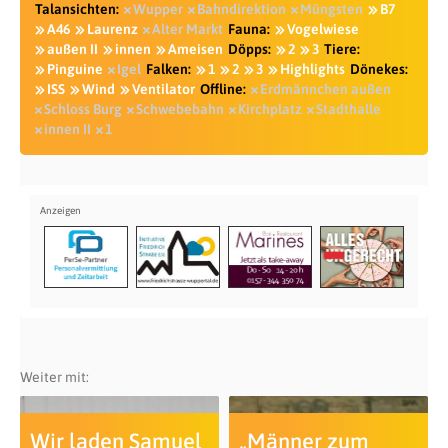
Talansichten:
Wupper
Bahndirektion
Müngsten
B7
A46
Laurenz
Alter Markt
Fauna:
Vogelwiese
außen II
innen
Ameisen
Döpps:
2
3
Tiere:
Pinguine
Igel
Falken:
1
2
3
Highlights
Dönekes:
ISS
Wind
Ventilator
Offline:
Erdmännchen außen
Schloss Burg
Schwebebahn
Kirchplatz
Stadthalle
innen II
1
Weiter mit:
Wir laden Samuel
„Männer zum