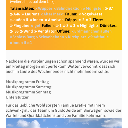
(weitere Infos auf dem Link)
Talansichten:
Wupper
Bahndirektion
Müngsten
B7
A46
Laurenz
Alter Markt
Fauna:
Vogelwiese
außen II
innen
Ameisen
Döpps:
2
3
Tiere:
Pinguine
Igel
Falken:
1
2
3
Highlights
Dönekes:
ISS
Wind
Ventilator
Offline:
Erdmännchen außen
Schloss Burg
Schwebebahn
Kirchplatz
Stadthalle
innen II
1
Nachdem die Vorplanungen schon spannend waren, wurden wir
am Freitag morgen mit perfektem Wetter verwöhnt, dass sich
auch in Laufe des Wochenendes nicht mehr ändern sollte.
Musikprogramm Freitag
Musikprogramm
Samstag
Musikprogramm
Sonntag
Unterstützer
Für das leibliche Wohl sorgten Familie Eretke mit ihrem
Schwenkgrill, das Team um Guido Jeide am Bierwagen, sowie der
Waffel- und Quarkbällchenstand von Familie Kehrmann.