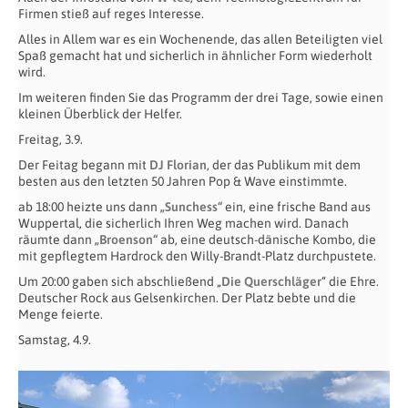
Firmen stieß auf reges Interesse.
Alles in Allem war es ein Wochenende, das allen Beteiligten viel
Spaß gemacht hat und sicherlich in ähnlicher Form wiederholt
wird.
Im weiteren finden Sie das Programm der drei Tage, sowie einen
kleinen Überblick der Helfer.
Freitag, 3.9.
Der Feitag begann mit
DJ Florian
, der das Publikum mit dem
besten aus den letzten 50 Jahren Pop & Wave einstimmte.
ab 18:00 heizte uns dann
„Sunchess“
ein, eine frische Band aus
Wuppertal, die sicherlich Ihren Weg machen wird. Danach
räumte dann
„Broenson“
ab, eine deutsch-dänische Kombo, die
mit gepflegtem Hardrock den Willy-Brandt-Platz durchpustete.
Um 20:00 gaben sich abschließend „
Die Querschläger
“ die Ehre.
Deutscher Rock aus Gelsenkirchen. Der Platz bebte und die
Menge feierte.
Samstag, 4.9.