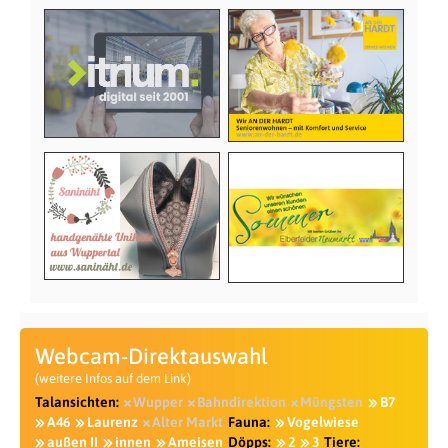
Webcam-Direktauswahl
(weitere Infos auf dem Link)
Talansichten:
Wupper
Bahndirektion
Müngsten
B7
A46
Laurenz
Alter Markt
Fauna:
Vogelwiese
außen II
innen
Ameisen
Döpps:
2
3
Tiere: