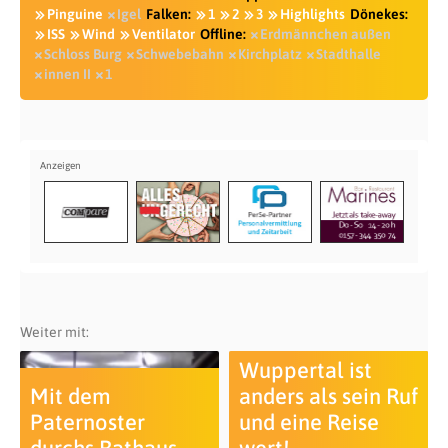
Pinguine
Igel
Falken:
1
2
3
Highlights
Dönekes:
ISS
Wind
Ventilator
Offline:
Erdmännchen außen
Schloss Burg
Schwebebahn
Kirchplatz
Stadthalle
innen II
1
Weiter mit:
Wuppertal ist
Mit dem
anders als sein Ruf
Paternoster
und eine Reise
durchs Rathaus…
wert!