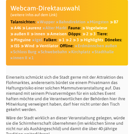
Webcam-Direktauswahl
(weitere Infos auf dem Link)
Talansichten:
Wupper
Bahndirektion
Müngsten
B7
A46
Laurenz
Alter Markt
Fauna:
Vogelwiese
außen II
innen
Ameisen
Döpps:
2
3
Tiere:
Pinguine
Igel
Falken:
1
2
3
Highlights
Dönekes:
ISS
Wind
Ventilator
Offline:
Erdmännchen außen
Schloss Burg
Schwebebahn
Kirchplatz
Stadthalle
innen II
1
Einerseits schmückt sich die Stadt gerne mit der Attraktion des
Flohmarktes, andererseits bürdet sie einem Privatmann das
Haftungsrisiko einer solchen Mammutveranstaltung auf. Das
niemand mit seinem Privatvermögen für ein solches Event
haften möchte und die Verantwortlichen der Behörden hier ihre
Mitwirkung verweigert haben, darf hier nicht unter den Tisch
gekehrt werden.
Wäre der Stadt wirklich an dieser Veranstaltung gelegen, würde
sie die Schirmherrschaft übernehmen (im wirklichen Sinne und
nicht nur als Aushängeschild) und damit die über 40-jährige
Tradition weiterführen!