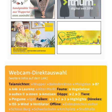
Webcam-Direktauswahl
(weitere Infos auf dem Link)
Talansichten:
Wupper
Bahndirektion
Müngsten
B7
A46
Laurenz
Alter Markt
Fauna:
Vogelwiese
außen II
innen
Ameisen
Döpps:
2
3
Tiere:
Pinguine
Igel
Falken:
1
2
3
Highlights
Dönekes:
ISS
Wind
Ventilator
Offline:
Erdmännchen außen
Schloss Burg
Schwebebahn
Kirchplatz
Stadthalle