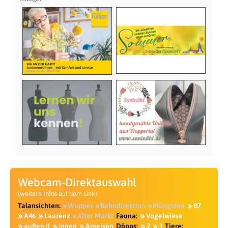
Webcam-Direktauswahl
(weitere Infos auf dem Link)
Talansichten:
Wupper
Bahndirektion
Müngsten
B7
A46
Laurenz
Alter Markt
Fauna:
Vogelwiese
außen II
innen
Ameisen
Döpps:
2
3
Tiere: