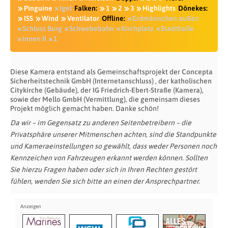
Pinguine
Igel
Falken:
1
2
3
Highlights
Dönekes:
ISS
Wind
Ventilator
Offline:
Erdmännchen außen
Schloss Burg
Schwebebahn
Kirchplatz
Stadthalle
innen II
1
Diese Kamera entstand als Gemeinschaftsprojekt der
Concepta
Sicherheitstechnik GmbH (Internetanschluss)
, der
katholischen
Citykirche (Gebäude)
, der
IG Friedrich-Ebert-Straße (Kamera)
,
sowie der
Mello GmbH (Vermittlung)
, die gemeinsam dieses
Projekt möglich gemacht haben. Danke schön!
Da wir – im Gegensatz zu anderen Seitenbetreibern – die
Privatsphäre unserer Mitmenschen achten, sind die Standpunkte
und Kameraeinstellungen so gewählt, dass weder Personen noch
Kennzeichen von Fahrzeugen erkannt werden können. Sollten
Sie hierzu Fragen haben oder sich in Ihren Rechten gestört
fühlen, wenden Sie sich bitte an einen der Ansprechpartner.