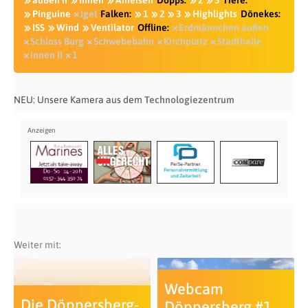
außen II
innen
Ameisen
Döpps:
2
3
Tiere:
Pinguine
Igel
Falken:
1
2
3
Highlights
Dönekes:
ISS
Wind
Ventilator
Offline:
Erdmännchen außen
Schloss Burg
Schwebebahn
Kirchplatz
Stadthalle
innen II
1
NEU: Unsere Kamera aus dem
Technologiezentrum
Weiter mit:
Webcam
Die Döppersberg-
Döppersberg #1