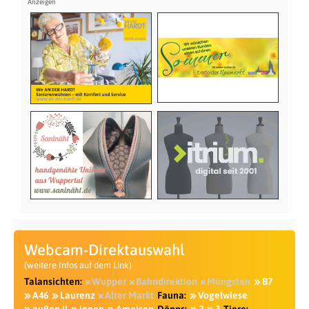
Webcam-Direktauswahl
(weitere Infos auf dem Link)
Talansichten:
Wupper
Bahndirektion
Müngsten
B7
A46
Laurenz
Alter Markt
Fauna:
Vogelwiese