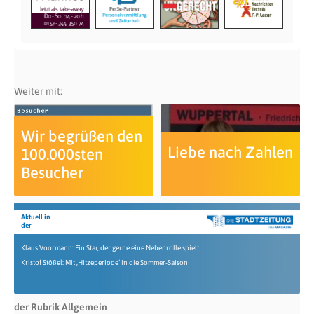
Weiter mit:
Wir begrüßen den
Liebe nach Zahlen
100.000sten
Besucher
Aktuell in
der
Klaus Voormann: Ein Star, der gerne eine Nebenrolle spielt
Kristof Stößel: Mit ‚Hitzeperiode‘ in die Sommer-Saison
der Rubrik Allgemein