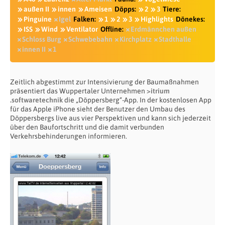
außen II
innen
Ameisen
Döpps:
2
3
Tiere:
Pinguine
Igel
Falken:
1
2
3
Highlights
Dönekes:
ISS
Wind
Ventilator
Offline:
Erdmännchen außen
Schloss Burg
Schwebebahn
Kirchplatz
Stadthalle
innen II
1
Zeitlich abgestimmt zur Intensivierung der Baumaßnahmen
präsentiert das Wuppertaler Unternehmen
>itrium
.softwaretechnik
die „Döppersberg“-App. In der kostenlosen App
für das Apple iPhone sieht der Benutzer den Umbau des
Döppersbergs live aus vier Perspektiven und kann sich jederzeit
über den Baufortschritt und die damit verbunden
Verkehrsbehinderungen informieren.