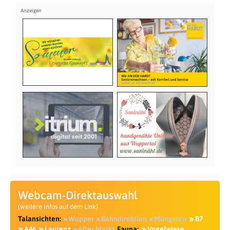
Webcam-Direktauswahl
(weitere Infos auf dem Link)
Talansichten:
Wupper
Bahndirektion
Müngsten
B7
A46
Laurenz
Alter Markt
Fauna:
Vogelwiese