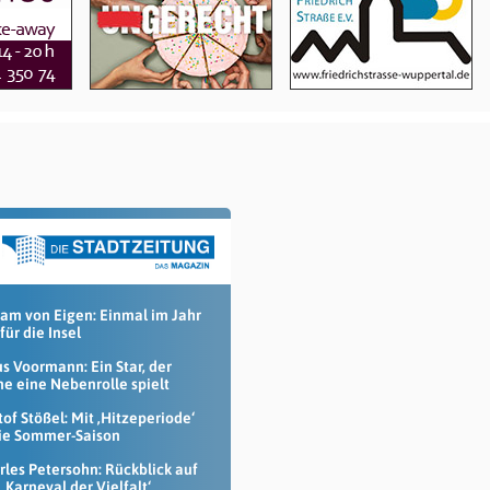
jam von Eigen: Einmal im Jahr
 für die Insel
us Voormann: Ein Star, der
ne eine Nebenrolle spielt
tof Stößel: Mit ‚Hitzeperiode‘
die Sommer-Saison
rles Petersohn: Rückblick auf
‚Karneval der Vielfalt‘