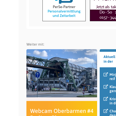
Weiter mit:
Aktuell
in der
Mir
reif
Kla
ger
Kris
in 
Webcam Oberbarmen #4
Cha
den 