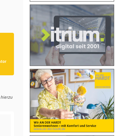
ator
 hierzu