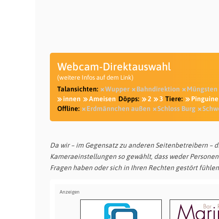
Webcam-Direktauswahl
(weitere Infos auf dem Link)
Talansichten:
Wupper
Bahndirektion
Müngsten
innen
Ameisen
Döpps:
2
3
Tiere:
Pinguine
Offline:
Erdmännchen außen
Schloss Burg
Schw
Da wir – im Gegensatz zu anderen Seitenbetreibern – 
Kameraeinstellungen so gewählt, dass weder Personen
Fragen haben oder sich in Ihren Rechten gestört fühlen