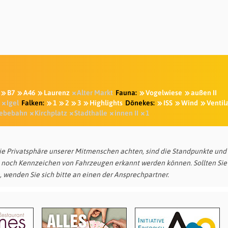
B7
A46
Laurenz
Alter Markt
Fauna:
Vogelwiese
außen II
Igel
Falken:
1
2
3
Highlights
Dönekes:
ISS
Wind
Ventil
ebebahn
Kirchplatz
Stadthalle
innen II
1
die Privatsphäre unserer Mitmenschen achten, sind die Standpunkte und
 noch Kennzeichen von Fahrzeugen erkannt werden können. Sollten Sie
, wenden Sie sich bitte an einen der Ansprechpartner.