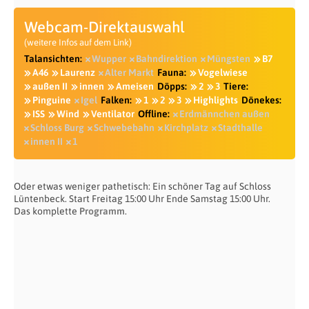
Webcam-Direktauswahl
(weitere Infos auf dem Link)
Talansichten:
Wupper
Bahndirektion
Müngsten
B7
A46
Laurenz
Alter Markt
Fauna:
Vogelwiese
außen II
innen
Ameisen
Döpps:
2
3
Tiere:
Pinguine
Igel
Falken:
1
2
3
Highlights
Dönekes:
ISS
Wind
Ventilator
Offline:
Erdmännchen außen
Schloss Burg
Schwebebahn
Kirchplatz
Stadthalle
innen II
1
Oder etwas weniger pathetisch: Ein schöner Tag auf Schloss
Lüntenbeck. Start Freitag 15:00 Uhr Ende Samstag 15:00 Uhr.
Das komplette
Programm
.