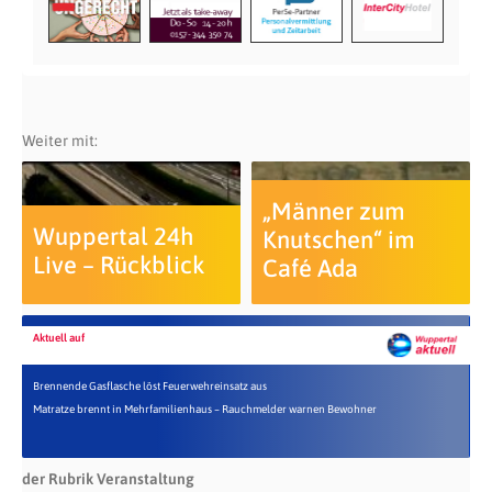
Weiter mit:
„Männer zum
Wuppertal 24h
Knutschen“ im
Live – Rückblick
Café Ada
Aktuell auf
Brennende Gasflasche löst Feuerwehreinsatz aus
Matratze brennt in Mehrfamilienhaus – Rauchmelder warnen Bewohner
der Rubrik Veranstaltung