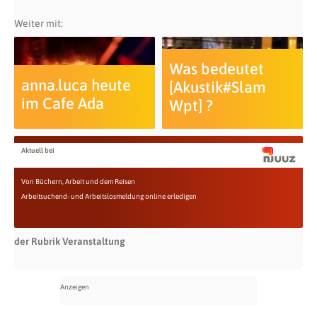
Weiter mit:
Was bedeutet
anna.luca heute
[Akustik#Slam
im Cafe Ada
Wpt] ?
Aktuell bei
Von Büchern, Arbeit und dem Reisen
Arbeitsuchend- und Arbeitslosmeldung online erledigen
der Rubrik Veranstaltung