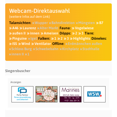
Webcam-Direktauswahl
(weitere Infos auf dem Link)
Talansichten:
Wupper
Bahndirektion
Müngsten
B7
A46
Laurenz
Alter Markt
Fauna:
Vogelwiese
außen II
innen
Ameisen
Döpps:
2
3
Tiere:
Pinguine
Igel
Falken:
1
2
3
Highlights
Dönekes:
ISS
Wind
Ventilator
Offline:
Erdmännchen außen
Schloss Burg
Schwebebahn
Kirchplatz
Stadthalle
innen II
1
Siegersbuscher