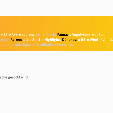
B7
A46
Laurenz
Alter Markt
Fauna:
Vogelwiese
außen II
Igel
Falken:
1
2
3
Highlights
Dönekes:
ISS
Wind
Ventil
ebebahn
Kirchplatz
Stadthalle
innen II
1
Asche gerockt wird