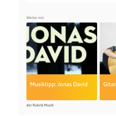
Weiter mit:
Musiktipp: Jonas David
Gitar
der Rubrik Musik