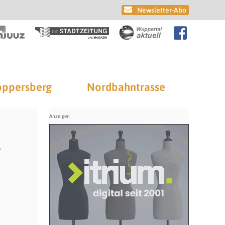
Newsletter-Abo
ppersberg
Nordbahntrasse
r