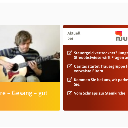
Aktuell
bei
Steuergeld vertrocknet? Jung
Streuobstwiese wirft Fragen a
Caritas startet Trauergruppe f
verwaiste Eltern
Kommen Sie bei uns, wir park
Sie.
re – Gesang – gut
Vom Schnaps zur Steinkirche