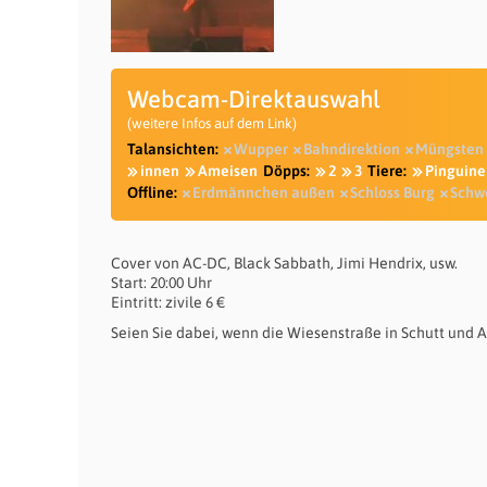
Webcam-Direktauswahl
(weitere Infos auf dem Link)
Talansichten:
Wupper
Bahndirektion
Müngsten
innen
Ameisen
Döpps:
2
3
Tiere:
Pinguine
Offline:
Erdmännchen außen
Schloss Burg
Schw
Cover von AC-DC, Black Sabbath, Jimi Hendrix, usw.
Start: 20:00 Uhr
Eintritt: zivile 6 €
Seien Sie dabei, wenn die Wiesenstraße in Schutt und 