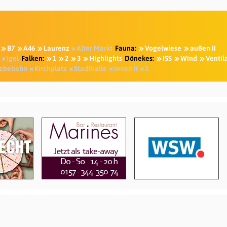
B7
A46
Laurenz
Alter Markt
Fauna:
Vogelwiese
außen II
Igel
Falken:
1
2
3
Highlights
Dönekes:
ISS
Wind
Ventil
ebebahn
Kirchplatz
Stadthalle
innen II
1