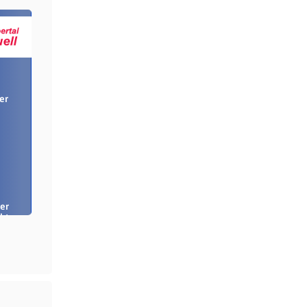
er
er
bt