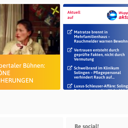
Aktuell
auf
Matratze brennt in
Mehrfamilienhaus –
Rauchmelder warnen Bewohn
Vertrauen entsteht durch
geprüfte Fakten, nicht durch
Vermutung
ertaler Bühnen:
Schwelbrand im Klinikum
ÖNE
Solingen – Pflegepersonal
verhindert Rauch auf...
CHERUNGEN
Luxus-Schleuser-Affäre: Soling
Beigeordneter Jan Welzel blei
im Dienst
Be social!