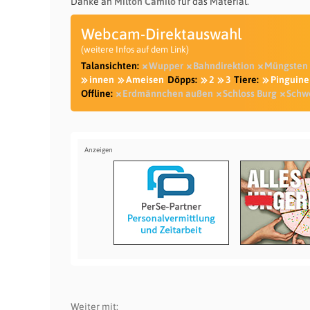
Danke an
Milton Camilo
für das Material.
Webcam-Direktauswahl
(weitere Infos auf dem Link)
Talansichten:
Wupper
Bahndirektion
Müngsten
innen
Ameisen
Döpps:
2
3
Tiere:
Pinguine
Offline:
Erdmännchen außen
Schloss Burg
Schw
Weiter mit: