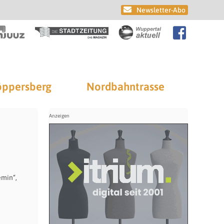
Newsletter-Abo
ppersberg
Nordbahntrasse
emin“,