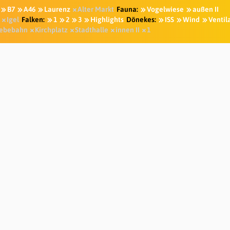
B7
A46
Laurenz
Alter Markt
Fauna:
Vogelwiese
außen II
Igel
Falken:
1
2
3
Highlights
Dönekes:
ISS
Wind
Ventil
ebebahn
Kirchplatz
Stadthalle
innen II
1