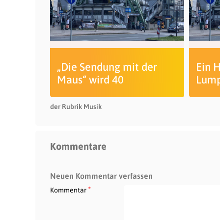
„Die Sendung mit der
Ein H
Maus“ wird 40
Lum
der Rubrik Musik
Kommentare
Neuen Kommentar verfassen
*
Kommentar