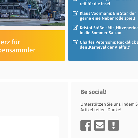
reif für die Insel
Klaus Voormann: Ein Star, der
gerne eine Nebenrolle spielt
Kristof Stößel: Mit ‚Hitzeperio
in die Sommer-Saison
erz für
Charles Petersohn: Rückblick 
den ‚Karneval der Vielfalt‘
pensammler
Be social!
Unterstützen Sie uns, indem S
Artikel teilen. Danke!