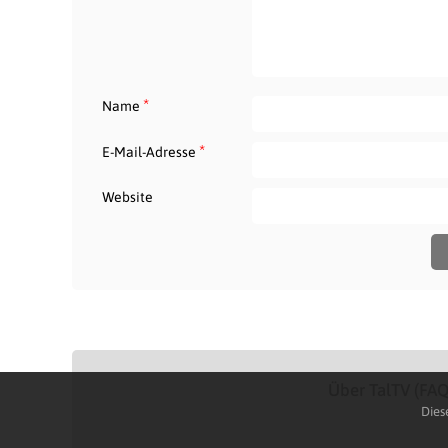
*
Name
*
E-Mail-Adresse
Website
Über TalTV (FAQ
Dies