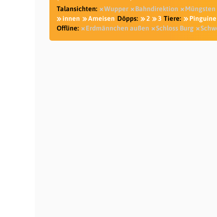
Talansichten:
Wupper
Bahndirektion
Müngsten
innen
Ameisen
Döpps:
2
3
Tiere:
Pinguine
Offline:
Erdmännchen außen
Schloss Burg
Schw