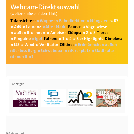
Webcam-Direktauswahl
(weitere Infos auf dem Link)
Talansichten:
Wupper
Bahndirektion
Müngsten
B7
A46
Laurenz
Alter Markt
Fauna:
Vogelwiese
außen II
innen
Ameisen
Döpps:
2
3
Tiere:
Pinguine
Igel
Falken:
1
2
3
Highlights
Dönekes:
ISS
Wind
Ventilator
Offline:
Erdmännchen außen
Schloss Burg
Schwebebahn
Kirchplatz
Stadthalle
innen II
1
Weiter mit: