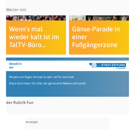
Weiter mit:
Wenn’s mal
Gänse-Parade in
wieder kalt ist im
einer
TalTV-Büro…
Fußgängerzone
Aktuell in
der
Mirjam von Eigen: Einmal im Jahr reif für die Insel
Klaus Voormann: Ein Star, der gerne eine Nebenrolle spielt
der Rubrik Fun