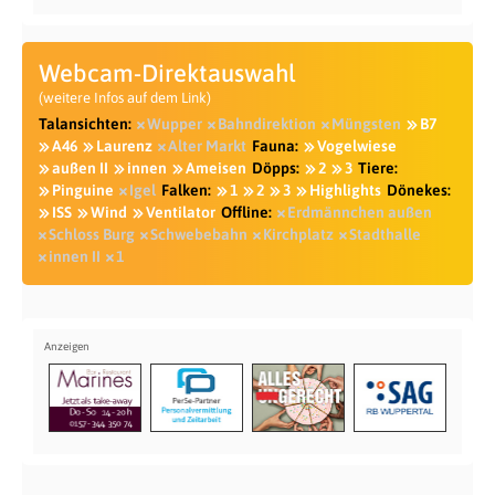
Webcam-Direktauswahl
(weitere Infos auf dem Link)
Talansichten:
Wupper
Bahndirektion
Müngsten
B7
A46
Laurenz
Alter Markt
Fauna:
Vogelwiese
außen II
innen
Ameisen
Döpps:
2
3
Tiere:
Pinguine
Igel
Falken:
1
2
3
Highlights
Dönekes:
ISS
Wind
Ventilator
Offline:
Erdmännchen außen
Schloss Burg
Schwebebahn
Kirchplatz
Stadthalle
innen II
1