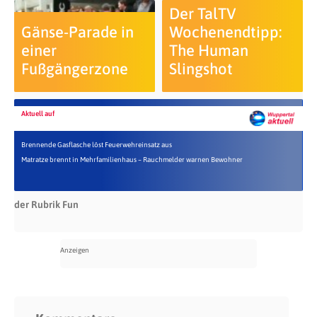
Der TalTV
Gänse-Parade in
Wochenendtipp:
einer
The Human
Fußgängerzone
Slingshot
Aktuell auf
Brennende Gasflasche löst Feuerwehreinsatz aus
Matratze brennt in Mehrfamilienhaus – Rauchmelder warnen Bewohner
der Rubrik Fun