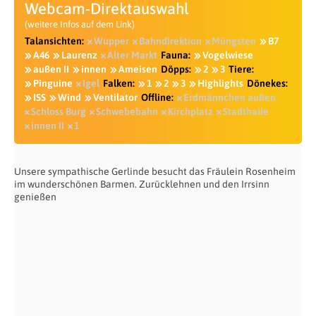
Webcam-Direktauswahl
(weitere Infos auf dem Link)
Talansichten:
Wupper
Bahndirektion
Müngsten
B7
A46
Laurenz
Alter Markt
Fauna:
Vogelwiese
außen II
innen
Ameisen
Döpps:
2
3
Tiere:
Pinguine
Igel
Falken:
1
2
3
Highlights
Dönekes:
ISS
Wind
Ventilator
Offline:
Erdmännchen außen
Schloss Burg
Schwebebahn
Kirchplatz
Stadthalle
innen II
1
Unsere sympathische Gerlinde besucht das Fräulein Rosenheim
im wunderschönen Barmen. Zurücklehnen und den Irrsinn
genießen