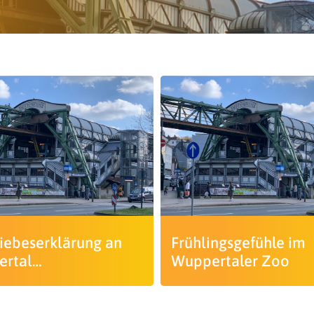
Liebeserklärung an
Frühlingsgefühle im
ertal…
Wuppertaler Zoo