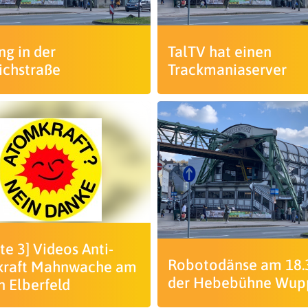
ng in der
TalTV hat einen
ichstraße
Trackmaniaserver
e 3] Videos Anti-
Robotodänse am 18.3
raft Mahnwache am
der Hebebühne Wupp
in Elberfeld