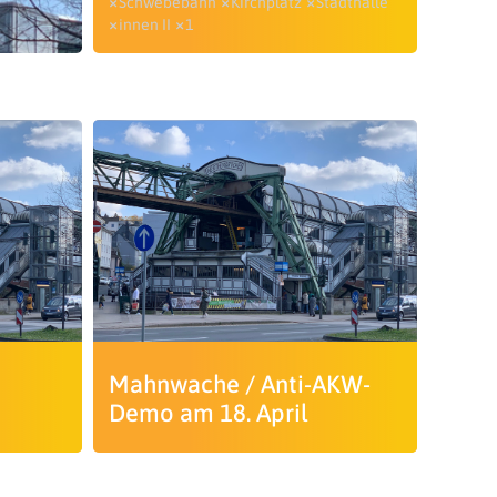
Schwebebahn
Kirchplatz
Stadthalle
innen II
1
Mahnwache / Anti-AKW-
Demo am 18. April