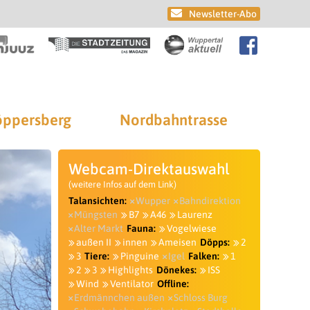
Newsletter-Abo
ppersberg
Nordbahntrasse
Webcam-Direktauswahl
(weitere Infos auf dem Link)
Talansichten:
Wupper
Bahndirektion
Müngsten
B7
A46
Laurenz
Alter Markt
Fauna:
Vogelwiese
außen II
innen
Ameisen
Döpps:
2
3
Tiere:
Pinguine
Igel
Falken:
1
2
3
Highlights
Dönekes:
ISS
Wind
Ventilator
Offline:
Erdmännchen außen
Schloss Burg