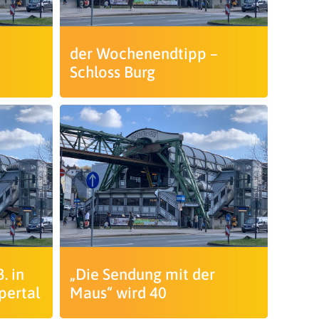
der Wochenendtipp –
Schloss Burg
. in
„Die Sendung mit der
ertal
Maus“ wird 40