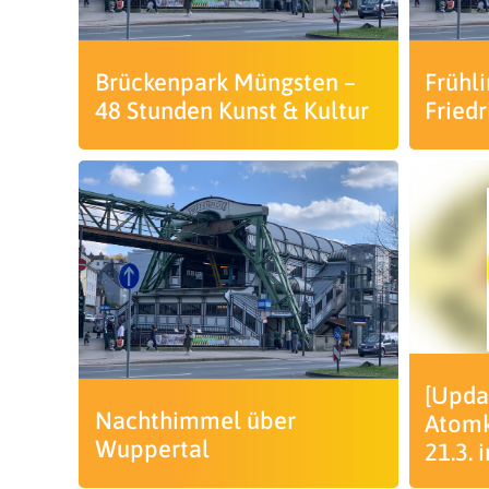
Brückenpark Müngsten –
Frühli
48 Stunden Kunst & Kultur
Friedr
[Updat
Nachthimmel über
Atomk
Wuppertal
21.3. 