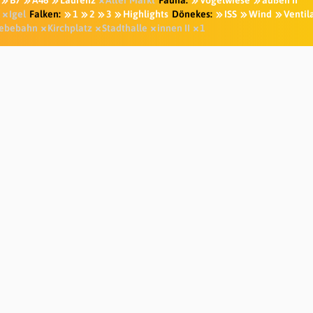
B7
A46
Laurenz
Alter Markt
Fauna:
Vogelwiese
außen II
Igel
Falken:
1
2
3
Highlights
Dönekes:
ISS
Wind
Ventil
ebebahn
Kirchplatz
Stadthalle
innen II
1