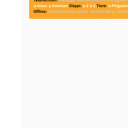
Talansichten:
Wupper
Bahndirektion
Müngsten
innen
Ameisen
Döpps:
2
3
Tiere:
Pinguine
Offline:
Erdmännchen außen
Schloss Burg
Schw