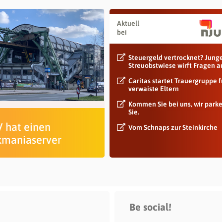
Aktuell
bei
Steuergeld vertrocknet? Jung
Streuobstwiese wirft Fragen a
Caritas startet Trauergruppe f
verwaiste Eltern
Kommen Sie bei uns, wir park
Sie.
V hat einen
Vom Schnaps zur Steinkirche
kmaniaserver
Be social!