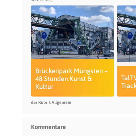
Brückenpark Müngsten –
TalT
48 Stunden Kunst &
Trac
Kultur
der Rubrik Allgemein
Kommentare