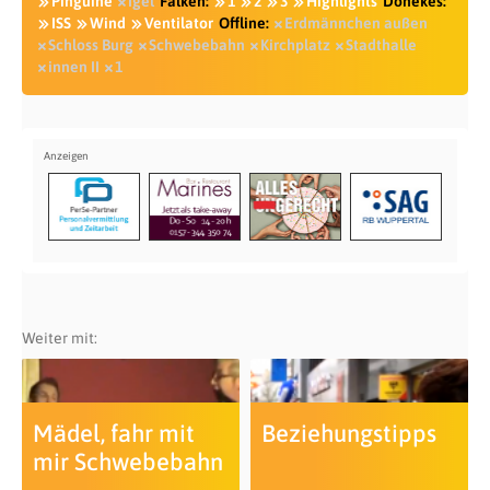
Pinguine
Igel
Falken:
1
2
3
Highlights
Dönekes:
ISS
Wind
Ventilator
Offline:
Erdmännchen außen
Schloss Burg
Schwebebahn
Kirchplatz
Stadthalle
innen II
1
Weiter mit:
Mädel, fahr mit
Beziehungstipps
mir Schwebebahn