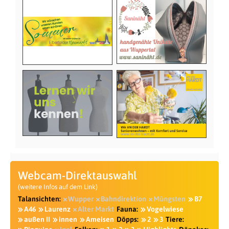
Webcam-Direktauswahl
(weitere Infos auf dem Link)
Talansichten:
Wupper
Bahndirektion
Müngsten
B7
A46
Laurenz
Alter Markt
Fauna:
Vogelwiese
außen II
innen
Ameisen
Döpps:
2
3
Tiere: