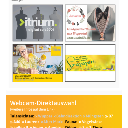
Webcam-Direktauswahl
(weitere Infos auf dem Link)
Talansichten:
Wupper
Bahndirektion
Müngsten
B7
A46
Laurenz
Alter Markt
Fauna:
Vogelwiese
außen II
innen
Ameisen
Döpps:
2
3
Tiere: