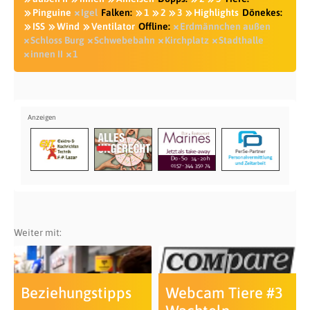
Pinguine
Igel
Falken:
1
2
3
Highlights
Dönekes:
ISS
Wind
Ventilator
Offline:
Erdmännchen außen
Schloss Burg
Schwebebahn
Kirchplatz
Stadthalle
innen II
1
Weiter mit:
Beziehungstipps
Webcam Tiere #3