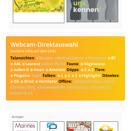
Webcam-Direktauswahl
(weitere Infos auf dem Link)
Talansichten:
Wupper
Bahndirektion
Müngsten
B7
A46
Laurenz
Alter Markt
Fauna:
Vogelwiese
außen II
innen
Ameisen
Döpps:
2
3
Tiere:
Pinguine
Igel
Falken:
1
2
3
Highlights
Dönekes:
ISS
Wind
Ventilator
Offline:
Erdmännchen außen
Schloss Burg
Schwebebahn
Kirchplatz
Stadthalle
innen II
1