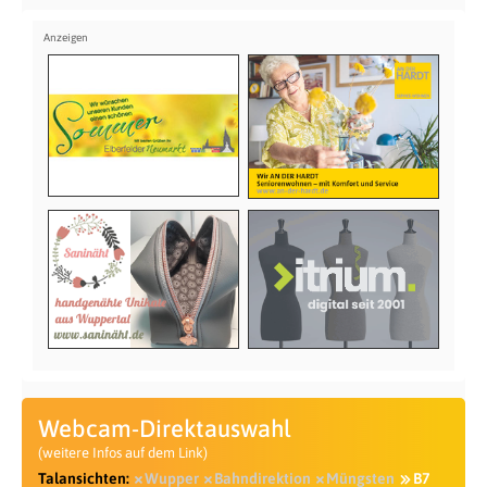
Webcam-Direktauswahl
(weitere Infos auf dem Link)
Talansichten:
Wupper
Bahndirektion
Müngsten
B7