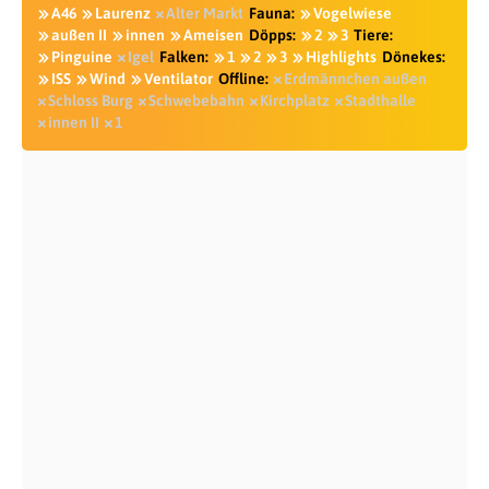
A46
Laurenz
Alter Markt
Fauna:
Vogelwiese
außen II
innen
Ameisen
Döpps:
2
3
Tiere:
Pinguine
Igel
Falken:
1
2
3
Highlights
Dönekes:
ISS
Wind
Ventilator
Offline:
Erdmännchen außen
Schloss Burg
Schwebebahn
Kirchplatz
Stadthalle
innen II
1