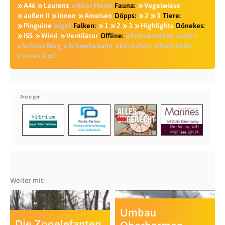
A46
Laurenz
Alter Markt
Fauna:
Vogelwiese
außen II
innen
Ameisen
Döpps:
2
3
Tiere:
Pinguine
Igel
Falken:
1
2
3
Highlights
Dönekes:
ISS
Wind
Ventilator
Offline:
Erdmännchen außen
Schloss Burg
Schwebebahn
Kirchplatz
Stadthalle
innen II
1
Weiter mit:
Umbau
Die Zooelefanten