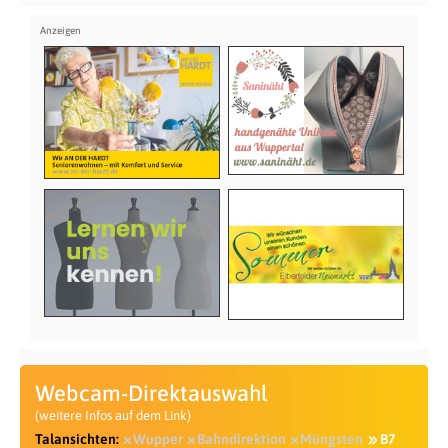
Webcam-Direktauswahl
(weitere Infos auf dem Link)
Talansichten:
Wupper
Bahndirektion
Müngsten
B7