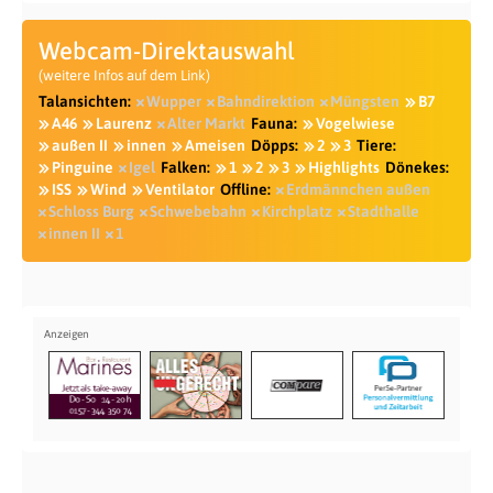
Webcam-Direktauswahl
(weitere Infos auf dem Link)
Talansichten:
Wupper
Bahndirektion
Müngsten
B7
A46
Laurenz
Alter Markt
Fauna:
Vogelwiese
außen II
innen
Ameisen
Döpps:
2
3
Tiere:
Pinguine
Igel
Falken:
1
2
3
Highlights
Dönekes:
ISS
Wind
Ventilator
Offline:
Erdmännchen außen
Schloss Burg
Schwebebahn
Kirchplatz
Stadthalle
innen II
1