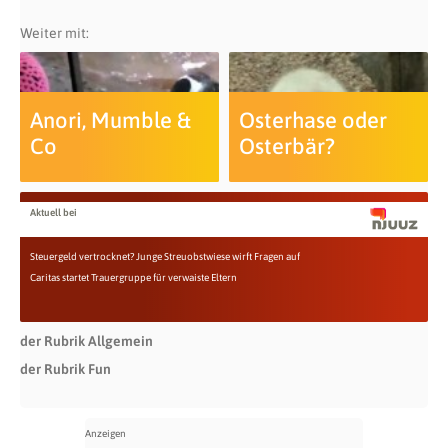
Weiter mit:
Anori, Mumble &
Osterhase oder
Co
Osterbär?
Aktuell bei
Steuergeld vertrocknet? Junge Streuobstwiese wirft Fragen auf
Caritas startet Trauergruppe für verwaiste Eltern
der Rubrik Allgemein
der Rubrik Fun