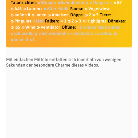
Talansichten:
Wupper
Bahndirektion
Müngsten
B7
A46
Laurenz
Alter Markt
Fauna:
Vogelwiese
außen II
innen
Ameisen
Döpps:
2
3
Tiere:
Pinguine
Igel
Falken:
1
2
3
Highlights
Dönekes:
ISS
Wind
Ventilator
Offline:
Erdmännchen außen
Schloss Burg
Schwebebahn
Kirchplatz
Stadthalle
innen II
1
Mit einfachen Mitteln entfalten sich innerhalb von wenigen
Sekunden der besondere Charme dieses Videos.