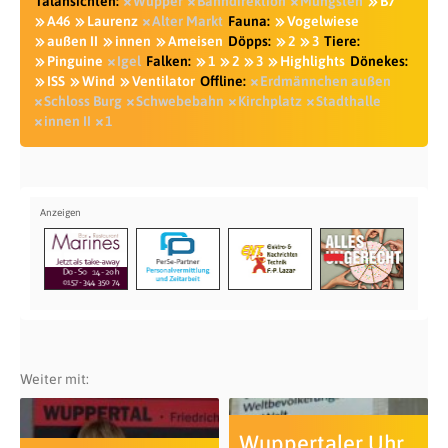
Talansichten:
Wupper
Bahndirektion
Müngsten
B7
A46
Laurenz
Alter Markt
Fauna:
Vogelwiese
außen II
innen
Ameisen
Döpps:
2
3
Tiere:
Pinguine
Igel
Falken:
1
2
3
Highlights
Dönekes:
ISS
Wind
Ventilator
Offline:
Erdmännchen außen
Schloss Burg
Schwebebahn
Kirchplatz
Stadthalle
innen II
1
Weiter mit:
Wuppertaler Uhr