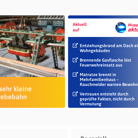
Aktuell
auf
Entstehungsbrand am Dach e
Wohngebäudes
Brennende Gasflasche löst
Feuerwehreinsatz aus
Matratze brennt in
Mehrfamilienhaus –
Rauchmelder warnen Bewohn
sehr kleine
Vertrauen entsteht durch
webebahn
geprüfte Fakten, nicht durch
Vermutung