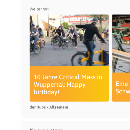
Weiter mit:
10 Jahre Critical Mass in
Eine 
Wuppertal: Happy
Sch
birthday!
der Rubrik Allgemein