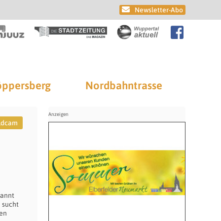
Newsletter-Abo
ppersberg
Nordbahntrasse
ldcam
nannt
 sucht
men