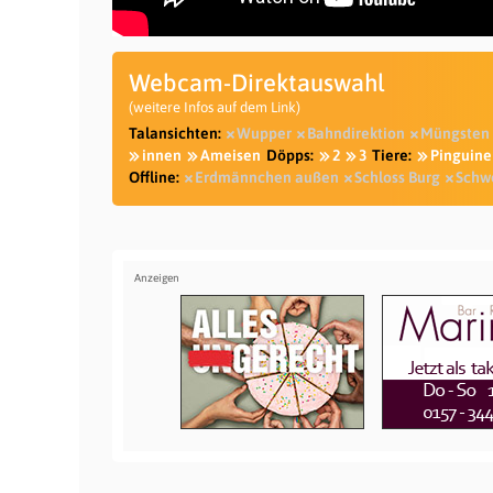
Webcam-Direktauswahl
(weitere Infos auf dem Link)
Talansichten:
Wupper
Bahndirektion
Müngsten
innen
Ameisen
Döpps:
2
3
Tiere:
Pinguine
Offline:
Erdmännchen außen
Schloss Burg
Schw