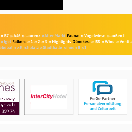
B7
A46
Laurenz
Alter Markt
Fauna:
Vogelwiese
außen II
Igel
Falken:
1
2
3
Highlights
Dönekes:
ISS
Wind
Ventil
ebebahn
Kirchplatz
Stadthalle
innen II
1