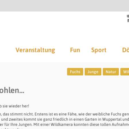
Veranstaltung
Fun
Sport
Dö
Fuchs
Junge
Natur
Wi
tohlen…
b sie wieder her!
, das stimmt nicht. Erstens ist es eine Fähe, wie der weibliche Fuchs ge
 und zweites kommt sie ganz friedlich in einen Garten in Wuppertal und
ter für Ihre Jungen. Mit einer Wildkamera konnten diese tollen Aufnah