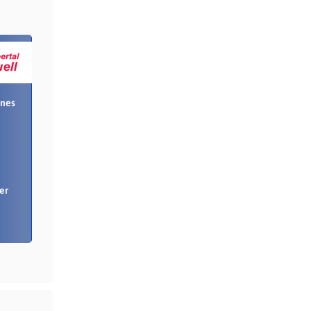
ines
er