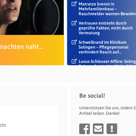
Matratze brennt in
Mehrfamilienhaus –
Rauchmelder warnen Bewohn
Vertrauen entsteht durch
geprüfte Fakten, nicht durch
Vermutung
Schwelbrand im Klinikum
nachten naht…
Solingen – Pflegepersonal
verhindert Rauch auf...
Luxus-Schleuser-Affäre: Soling
Beigeordneter Jan Welzel blei
im Dienst
Be social!
Unterstützen Sie uns, indem S
Artikel teilen. Danke!
cht.