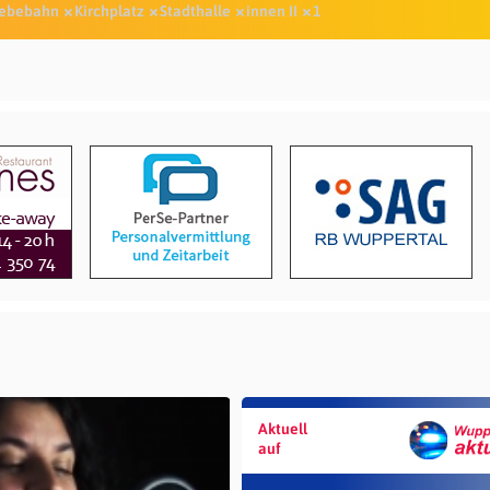
ebebahn
Kirchplatz
Stadthalle
innen II
1
Aktuell
auf