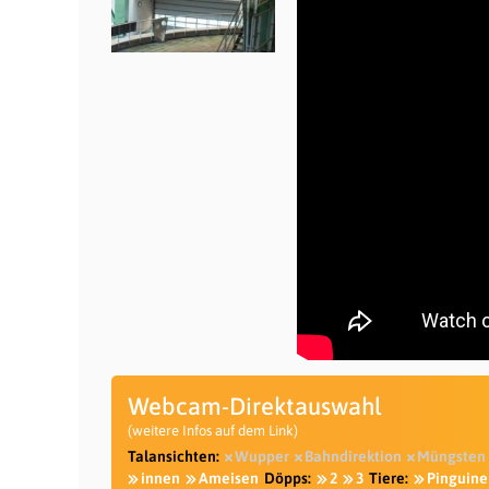
Webcam-Direktauswahl
(weitere Infos auf dem Link)
Talansichten:
Wupper
Bahndirektion
Müngsten
innen
Ameisen
Döpps:
2
3
Tiere:
Pinguine