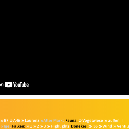
B7
A46
Laurenz
Alter Markt
Fauna:
Vogelwiese
außen II
Igel
Falken:
1
2
3
Highlights
Dönekes:
ISS
Wind
Ventil