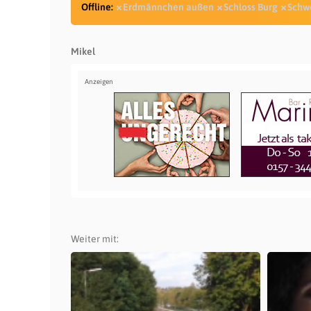
Offline:
Erdmännchen außen
Schloss Burg
Schw
Mikel
Weiter mit: