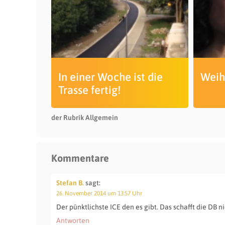
In einer Woche ist die
Weih
Trasse fertig!
der Rubrik Allgemein
Kommentare
Stefan B.
sagt:
26. November 2014 um 13:57 Uhr
Der pünktlichste ICE den es gibt. Das schafft die DB ni
Antworten