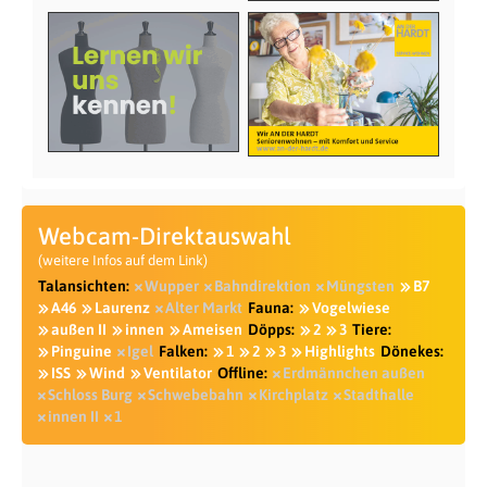
Webcam-Direktauswahl
(weitere Infos auf dem Link)
Talansichten:
Wupper
Bahndirektion
Müngsten
B7
A46
Laurenz
Alter Markt
Fauna:
Vogelwiese
außen II
innen
Ameisen
Döpps:
2
3
Tiere:
Pinguine
Igel
Falken:
1
2
3
Highlights
Dönekes:
ISS
Wind
Ventilator
Offline:
Erdmännchen außen
Schloss Burg
Schwebebahn
Kirchplatz
Stadthalle
innen II
1