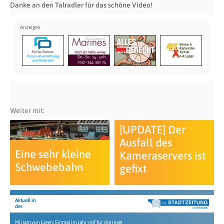
Danke an den
Talradler
für das schöne Video!
Weiter mit:
[UPDATE] Der
Ausfall des
Eine sehr kleine
Kameraservers ist
Schwebebahn
gefixt
Aktuell in
der
Mirjam von Eigen: Einmal im Jahr reif für die Insel