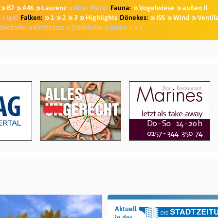
B7
A46
Laurenz
Alter Markt
Fauna:
Vogelwiese
außen II
Igel
Falken:
1
2
3
Highlights
Dönekes:
ISS
Wind
Ventil
ebebahn
Kirchplatz
Stadthalle
innen II
1
Aktuell
in der