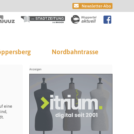
Newsletter-Abo
ppersberg
Nordbahntrasse
uf eine
ind,
t.