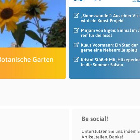
„Sinneswandel“: Aus einer Vis
wird ein Kunst-Projekt
Mirjam von Eigen: Einmal im 
reif für die Insel
Klaus Voormann: Ein Star, der
gerne eine Nebenrolle spielt
Botanische Garten
Kristof Stößel: Mit ‚Hitzeperio
in die Sommer-Saison
Be social!
Unterstützen Sie uns, indem S
Artikel teilen. Danke!