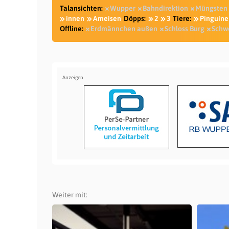
Talansichten:
Wupper
Bahndirektion
Müngsten
innen
Ameisen
Döpps:
2
3
Tiere:
Pinguine
Offline:
Erdmännchen außen
Schloss Burg
Schw
Weiter mit: