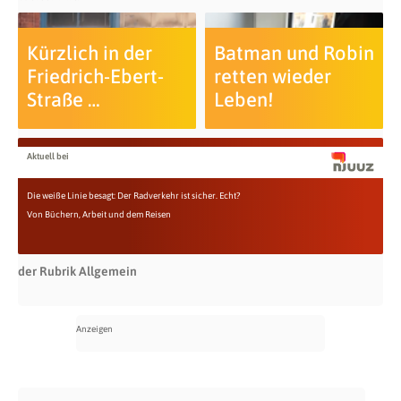
Kürzlich in der
Batman und Robin
Friedrich-Ebert-
retten wieder
Straße …
Leben!
Aktuell bei
Die weiße Linie besagt: Der Radverkehr ist sicher. Echt?
Von Büchern, Arbeit und dem Reisen
der Rubrik Allgemein