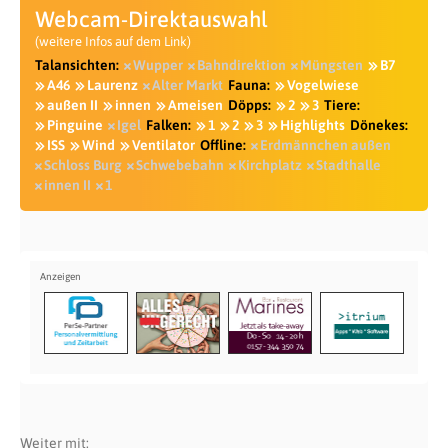
Webcam-Direktauswahl
(weitere Infos auf dem Link)
Talansichten:
Wupper
Bahndirektion
Müngsten
B7
A46
Laurenz
Alter Markt
Fauna:
Vogelwiese
außen II
innen
Ameisen
Döpps:
2
3
Tiere:
Pinguine
Igel
Falken:
1
2
3
Highlights
Dönekes:
ISS
Wind
Ventilator
Offline:
Erdmännchen außen
Schloss Burg
Schwebebahn
Kirchplatz
Stadthalle
innen II
1
Weiter mit: