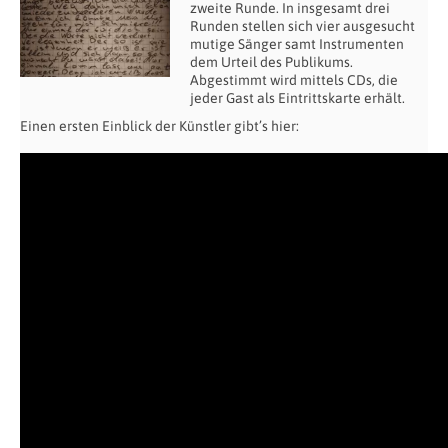
zweite Runde. In insgesamt drei
Runden stellen sich vier ausgesucht
mutige Sänger samt Instrumenten
dem Urteil des Publikums.
Abgestimmt wird mittels CDs, die
jeder Gast als Eintrittskarte erhält.
Einen ersten Einblick der Künstler gibt’s hier: