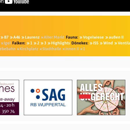
B7
A46
Laurenz
Alter Markt
Fauna:
Vogelwiese
außen II
Igel
Falken:
1
2
3
Highlights
Dönekes:
ISS
Wind
Ventil
ebebahn
Kirchplatz
Stadthalle
innen II
1