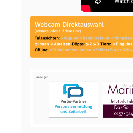
Webcam-Direktauswahl
(weitere Infos auf dem Link)
Talansichten:
Wupper
Bahndirektion
Müngsten
innen
Ameisen
Döpps:
2
3
Tiere:
Pinguine
Offline:
Erdmännchen außen
Schloss Burg
Schw