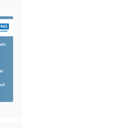
Jahr
de‘
auf