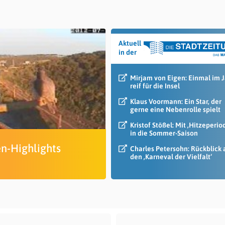
Aktuell
in der
Mirjam von Eigen: Einmal im 
reif für die Insel
Klaus Voormann: Ein Star, der
gerne eine Nebenrolle spielt
Kristof Stößel: Mit ‚Hitzeperio
in die Sommer-Saison
en-Highlights
Charles Petersohn: Rückblick 
den ‚Karneval der Vielfalt‘