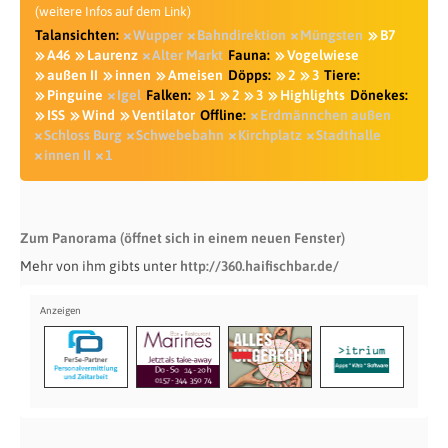
(weitere Infos auf dem Link)
Talansichten:
Wupper
Bahndirektion
Müngsten
B7
A46
Laurenz
Alter Markt
Fauna:
Vogelwiese
außen II
innen
Ameisen
Döpps:
2
3
Tiere:
Pinguine
Igel
Falken:
1
2
3
Highlights
Dönekes:
ISS
Wind
Ventilator
Offline:
Erdmännchen außen
Schloss Burg
Schwebebahn
Kirchplatz
Stadthalle
innen II
1
Zum Panorama (öffnet sich in einem neuen Fenster)
Mehr von ihm gibts unter
http://360.haifischbar.de/