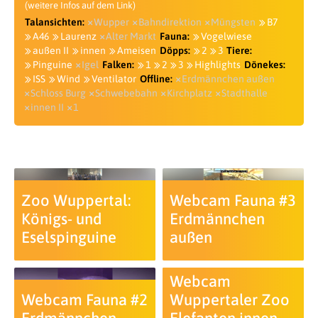
(weitere Infos auf dem Link)
Talansichten:
Wupper
Bahndirektion
Müngsten
B7
A46
Laurenz
Alter Markt
Fauna:
Vogelwiese
außen II
innen
Ameisen
Döpps:
2
3
Tiere:
Pinguine
Igel
Falken:
1
2
3
Highlights
Dönekes:
ISS
Wind
Ventilator
Offline:
Erdmännchen außen
Schloss Burg
Schwebebahn
Kirchplatz
Stadthalle
innen II
1
Zoo Wuppertal:
Webcam Fauna #3
Königs- und
Erdmännchen
Eselspinguine
außen
Webcam
Webcam Fauna #2
Wuppertaler Zoo